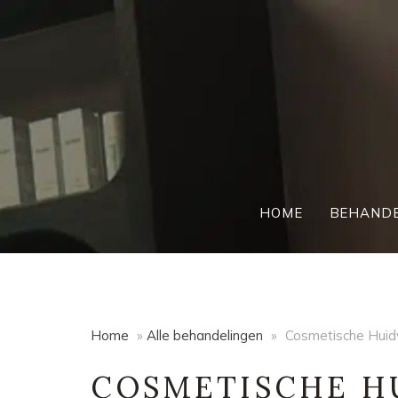
HOME
BEHANDE
Home
»
Alle behand­elingen
»
Cosmetische Huid
COSMETISCHE H